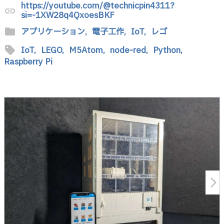
https://youtube.com/@technicpin4311?
link
si=-1XW28q4QxoesBKF
folder
アプリケーション,
電子工作,
IoT,
レゴ
sell
IoT,
LEGO,
M5Atom,
node-red,
Python,
Raspberry Pi
arrow_forward_ios