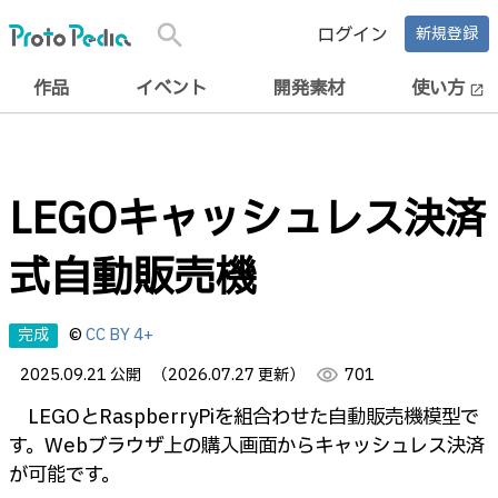
search
ログイン
新規登録
作品
イベント
開発素材
使い方
open_in_new
LEGOキャッシュレス決済
式自動販売機
完成
©
CC BY 4+
2025.09.21 公開
（2026.07.27 更新）
visibility
701
LEGOとRaspberryPiを組合わせた自動販売機模型で
す。Webブラウザ上の購入画面からキャッシュレス決済
が可能です。