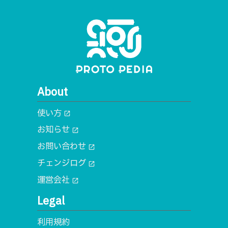
About
使い方
open_in_new
お知らせ
open_in_new
お問い合わせ
open_in_new
チェンジログ
open_in_new
運営会社
open_in_new
Legal
利用規約