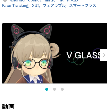
sell
android,
opencv,
unity,
MR,
MAID,
Face Tracking,
XUI,
ウェアラブル,
スマートグラス
arrow_forward_ios
動画