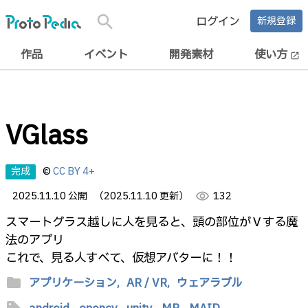
search
ログイン
新規登録
作品
イベント
開発素材
使い方
open_in_new
VGlass
完成
©
CC BY 4+
2025.11.10 公開
（2025.11.10 更新）
visibility
132
スマートグラス越しに人を見ると、頭の部位がＶする魔
法のアプリ
これで、見る人すべて、仮想アバターに！！
folder
アプリケーション,
AR / VR,
ウェアラブル