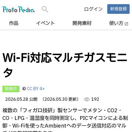
search
ログイン
新規登録
作品
イベント
開発素材
使い方
open_in_new
Wi-Fi対応マルチガスモニ
タ
開発中
©
CC BY 4+
2026.05.28 公開
（2026.05.30 更新）
visibility
192
複数の「フィガロ技研」製センサーでメタン・CO2・
CO・LPG・温湿度を同時測定し、PICマイコンによる制
御・Wi‑Fiを使ったAmbientへのデータ送信対応のマル