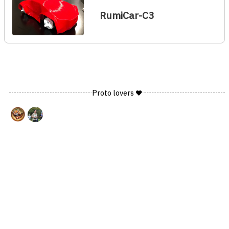
RumiCar-C3
Proto lovers ♥