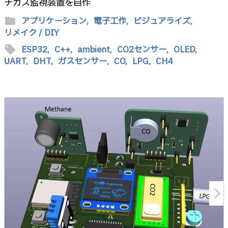
チガス監視装置を自作
folder
アプリケーション,
電子工作,
ビジュアライズ,
リメイク / DIY
sell
ESP32,
C++,
ambient,
CO2センサー,
OLED,
UART,
DHT,
ガスセンサー,
CO,
LPG,
CH4
arrow_forward_ios