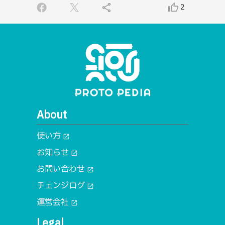
share
thumb_up_alt
2
About
使い方
open_in_new
お知らせ
open_in_new
お問い合わせ
open_in_new
チェンジログ
open_in_new
運営会社
open_in_new
Legal