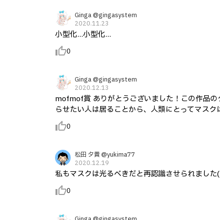
Ginga @gingasystem
2020.11.23
小型化...小型化...
thumb_up_alt
0
Ginga @gingasystem
2020.12.13
mofmof賞 ありがとうございました！この作
らせたい人は居ることから、人類にとってマスク
thumb_up_alt
0
松田 夕貴 @yukima77
2020.12.19
私もマスクは光るべきだと再認識させられました(
thumb_up_alt
0
Ginga @gingasystem