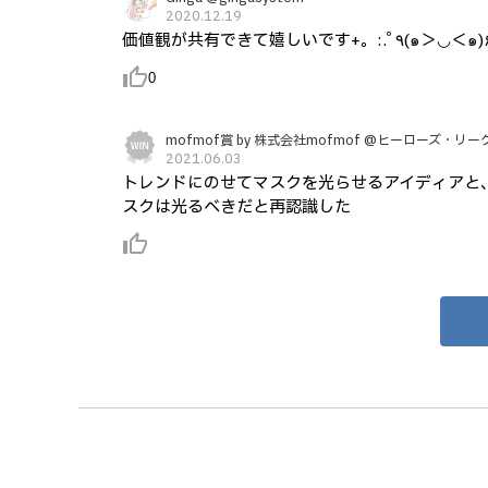
2020.12.19
価値観が共有できて嬉しいです+。:.ﾟ٩(๑
thumb_up_alt
0
mofmof賞 by 株式会社mofmof @ヒーローズ・リー
2021.06.03
トレンドにのせてマスクを光らせるアイディアと
スクは光るべきだと再認識した
thumb_up_alt