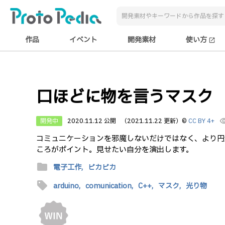
作品
イベント
開発素材
使い方
open_in_new
口ほどに物を言うマスク
開発中
2020.11.12 公開
（2021.11.22 更新）
©
CC BY 4+
visibi
コミュニケーションを邪魔しないだけではなく、より円
ころがポイント。見せたい自分を演出します。
folder
電子工作,
ピカピカ
sell
arduino,
comunication,
C++,
マスク,
光り物