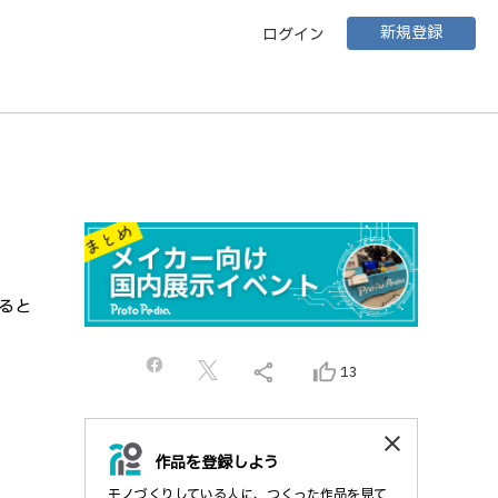
新規登録
ログイン
ると
share
thumb_up_alt
13
close
作品を登録しよう
モノづくりしている人に、つくった作品を見て