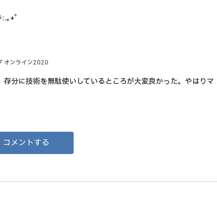
＞◡＜๑)۶:.｡+ﾟ
グ オンライン2020
、存分に技術を無駄使いしているところが大変良かった。やはりマ
コメントする