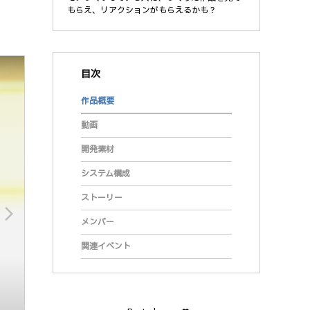
もらえ、リアクションがもらえるかも？
目次
作品概要
動画
開発素材
システム構成
ストーリー
arrow_forward_ios
メンバー
関連イベント