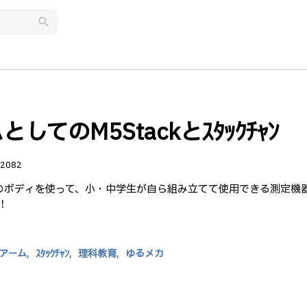
search
てのM5Stackとｽﾀｯｸﾁｬﾝ
2082
ｸﾁｬﾝのボディを使って、小・中学生が自ら組み立てて使用できる測定機
！
アーム,
ｽﾀｯｸﾁｬﾝ,
理科教育,
ゆるメカ