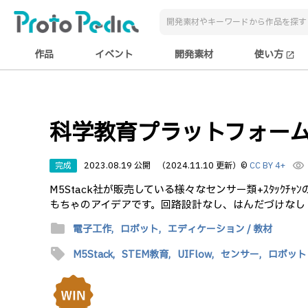
作品
イベント
開発素材
使い方
open_in_new
科学教育プラットフォームとし
完成
2023.08.19 公開
（2024.11.10 更新）
©
CC BY 4+
visibility
M5Stack社が販売している様々なセンサー類+ｽﾀｯ
もちゃのアイデアです。回路設計なし、はんだづけなし
folder
電子工作,
ロボット,
エディケーション / 教材
sell
M5Stack,
STEM教育,
UIFlow,
センサー,
ロボット