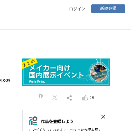
新規登録
ログイン
器＆お
share
thumb_up_alt
25
close
作品を登録しよう
モノづくりしている人に、つくった作品を見て