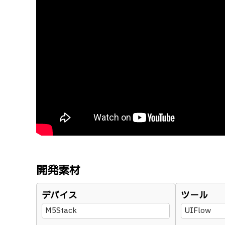
開発素材
デバイス
ツール
M5Stack
UIFlow