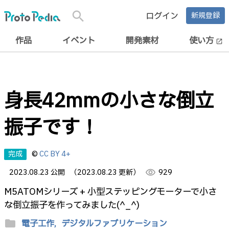
search
ログイン
新規登録
作品
イベント
開発素材
使い方
open_in_new
身長42mmの小さな倒立
振子です！
完成
©
CC BY 4+
2023.08.23 公開
（2023.08.23 更新）
visibility
929
M5ATOMシリーズ + 小型ステッピングモーターで小さ
な倒立振子を作ってみました(^_^)
folder
電子工作,
デジタルファブリケーション