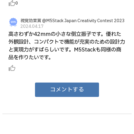
thumb_up_alt
0
視覚効果賞 @M5Stack Japan Creativity Contest 2023
2024.04.17
高さわずか42mmの小さな倒立振子です。優れた
外観設計、コンパクトで機能が充実のための設計力
と実現力がすばらしいです。M5Stackも同様の商
品を作りたいです。
thumb_up_alt
コメントする