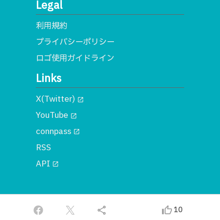
Legal
利用規約
プライバシーポリシー
ロゴ使用ガイドライン
Links
X(Twitter)
open_in_new
YouTube
open_in_new
connpass
open_in_new
RSS
API
open_in_new
© 2018 一般社団法人MA
share
thumb_up_alt
10