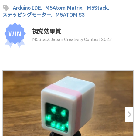
sell
Arduino IDE,
M5Atom Matrix,
M5Stack,
ステッピングモーター,
M5ATOM S3
視覚効果賞
M5Stack Japan Creativity Contest 2023
arrow_forward_ios