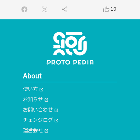
share
thumb_up_alt
10
About
使い方
open_in_new
お知らせ
open_in_new
お問い合わせ
open_in_new
チェンジログ
open_in_new
運営会社
open_in_new