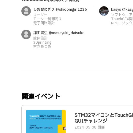
しおおにぎり @shioonigiri1225
kasys @kas
リーダー
ソフトウェア
モーター制御周り
TouchGFX
電子回路設計
NPCロジッ
鎌田貴弘 @masayuki_daisuke
筐体設計
3Dprinting
材料あつめ
関連イベント
STM32マイコンとTouchG
GUIチャレンジ
2024-05-08 開催