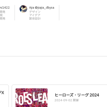
ys1422
Ajia @jiajia_dbysa
開発
デザイン
開発
アイデア
ク開発
筐体設計
FX
ヒーローズ・リーグ 2024
2024-09-02 開催