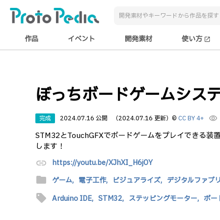
作品
イベント
開発素材
使い方
open_in_new
ぼっちボードゲームシス
完成
2024.07.16 公開
（2024.07.16 更新）
©
CC BY 4+
visibility
STM32とTouchGFXでボードゲームをプレイでき
します！
link
https://youtu.be/XJhXI_H6jOY
folder
ゲーム,
電子工作,
ビジュアライズ,
デジタルファブ
sell
Arduino IDE,
STM32,
ステッピングモーター,
ボー