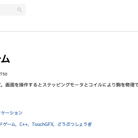
search
テム
750
る装置。画面を操作するとステッピングモータとコイルにより駒を物理
リケーション
ドゲーム,
C++,
TouchGFX,
どうぶつしょうぎ