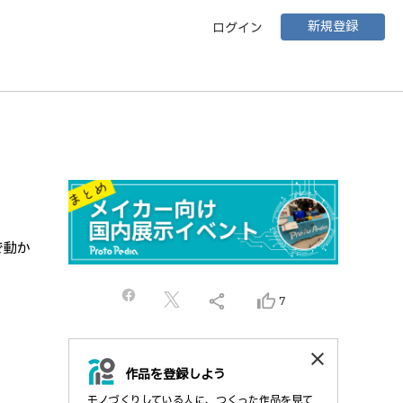
新規登録
ログイン
で動か
share
thumb_up_alt
7
close
作品を登録しよう
モノづくりしている人に、つくった作品を見て