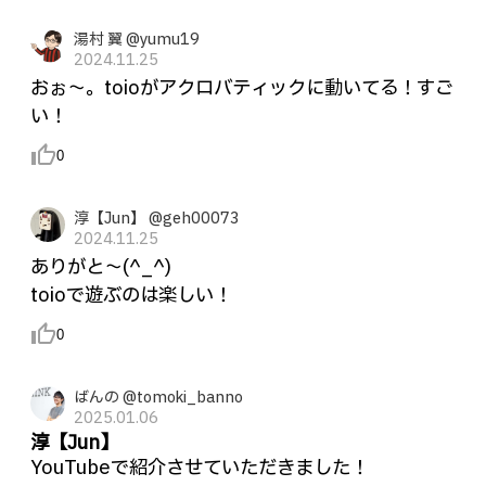
湯村 翼 @yumu19
2024.11.25
おぉ〜。toioがアクロバティックに動いてる！すご
い！
thumb_up_alt
0
淳【Jun】 @geh00073
2024.11.25
ありがと〜(^_^)
toioで遊ぶのは楽しい！
thumb_up_alt
0
ばんの @tomoki_banno
2025.01.06
淳【Jun】
YouTubeで紹介させていただきました！