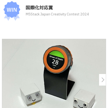
国際化対応賞
M5Stack Japan Creativity Contest 2024
arrow_forward_ios