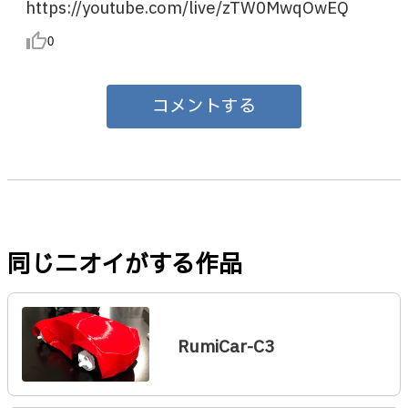
https://youtube.com/live/zTW0MwqOwEQ
thumb_up_alt
0
コメントする
同じニオイがする作品
RumiCar-C3