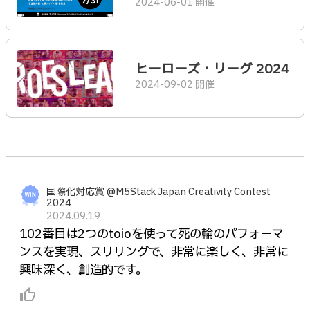
2024-06-01 開催
ヒーローズ・リーグ 2024
2024-09-02 開催
国際化対応賞 @M5Stack Japan Creativity Contest
2024
2024.09.19
102番目は2つのtoioを使って死の輪のパフォーマ
ンスを実現、スリリングで、非常に楽しく、非常に
興味深く、創造的です。
thumb_up_alt