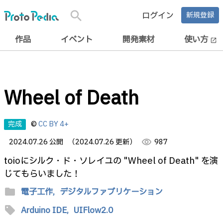
search
ログイン
新規登録
作品
イベント
開発素材
使い方
open_in_new
Wheel of Death
完成
©
CC BY 4+
2024.07.26 公開
（2024.07.26 更新）
visibility
987
toioにシルク・ド・ソレイユの "Wheel of Death" を演
じてもらいました！
folder
電子工作,
デジタルファブリケーション
sell
Arduino IDE,
UIFlow2.0