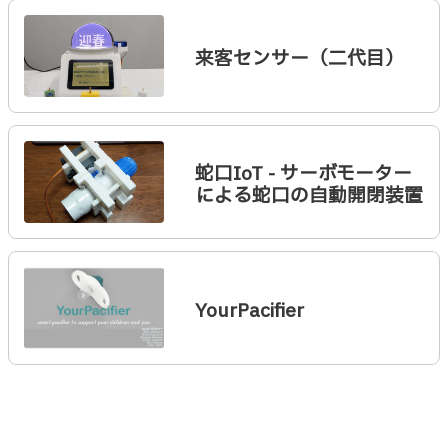
来客センサー（二代目）
蛇口IoT - サーボモーター
による蛇口の自動開閉装置
YourPacifier