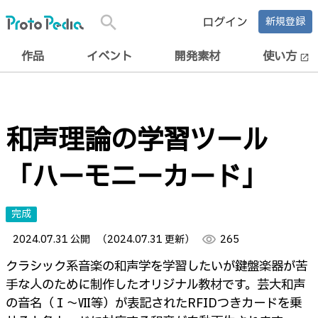
search
ログイン
新規登録
作品
イベント
開発素材
使い方
open_in_new
和声理論の学習ツール
「ハーモニーカード」
完成
2024.07.31 公開
（2024.07.31 更新）
visibility
265
クラシック系音楽の和声学を学習したいが鍵盤楽器が苦
手な人のために制作したオリジナル教材です。芸大和声
の音名（Ⅰ〜Ⅶ等）が表記されたRFIDつきカードを乗