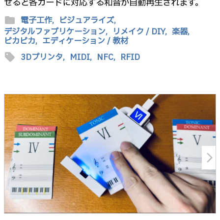
せると各カードに対応する和音が自動再生されます。
folder
電子工作,
ビジュアライズ,
デジタルファブリケーション,
リメイク / DIY,
楽器,
ピカピカ,
エディケーション / 教材
sell
3Dプリンタ,
MIDI,
NFC,
RFID
arrow_forward_ios