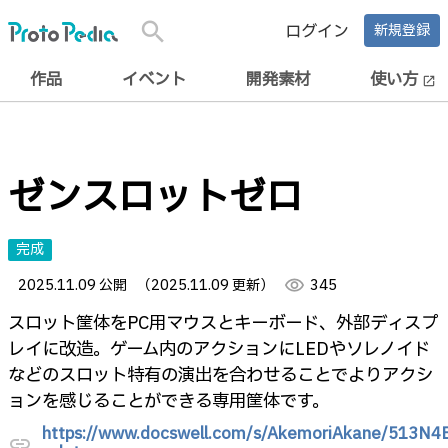
search
ログイン
新規登録
作品
イベント
開発素材
使い方
open_in_new
ゼンスロットゼロ
完成
2025.11.09 公開
（2025.11.09 更新）
visibility
345
スロット筐体をPC用マウスとキーボード、外部ディスプ
レイに改造。ゲーム内のアクションにLEDやソレノイド
などのスロット特有の演出を合わせることでよりアクシ
ョンを感じることができる専用筐体です。
https://www.docswell.com/s/AkemoriAkane/513N4
link