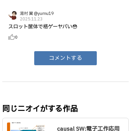
湯村 翼 @yumu19
2025.11.23
スロット筐体で格ゲーヤバい😳
thumb_up_alt
0
コメントする
同じニオイがする作品
causal SW:電子工作応用