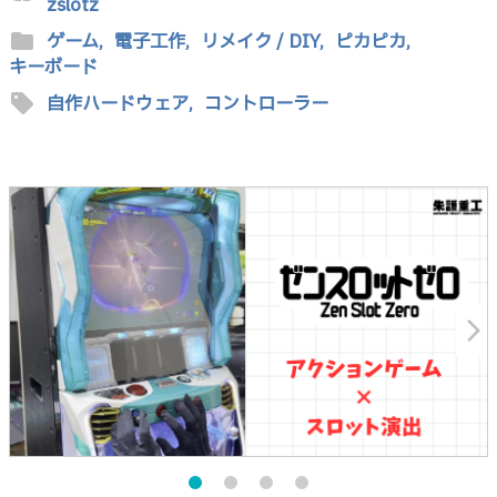
zslotz
folder
ゲーム,
電子工作,
リメイク / DIY,
ピカピカ,
キーボード
sell
自作ハードウェア,
コントローラー
arrow_forward_ios