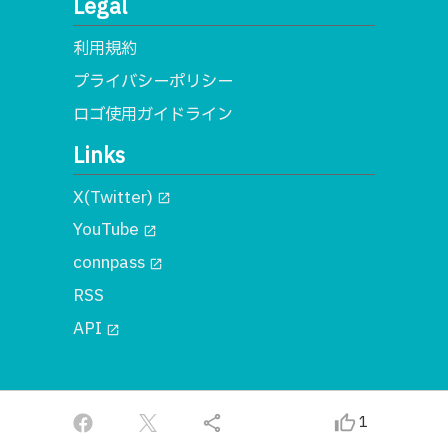
Legal
利用規約
プライバシーポリシー
ロゴ使用ガイドライン
Links
X(Twitter)
open_in_new
YouTube
open_in_new
connpass
open_in_new
RSS
API
open_in_new
© 2018 一般社団法人MA
share
thumb_up_alt
1