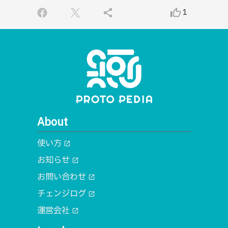
share
thumb_up_alt
1
About
使い方
open_in_new
お知らせ
open_in_new
お問い合わせ
open_in_new
チェンジログ
open_in_new
運営会社
open_in_new