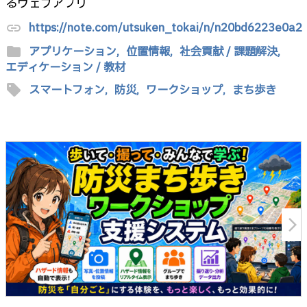
るウェブアプリ
https://note.com/utsuken_tokai/n/n20bd6223e0a2
link
folder
アプリケーション,
位置情報,
社会貢献 / 課題解決,
エディケーション / 教材
sell
スマートフォン,
防災,
ワークショップ,
まち歩き
arrow_forward_ios