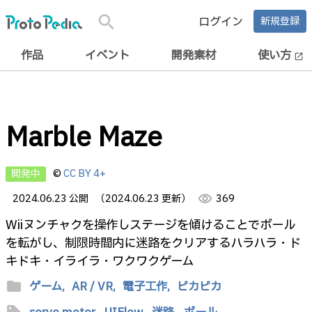
search
ログイン
新規登録
作品
イベント
開発素材
使い方
open_in_new
Marble Maze
開発中
©
CC BY 4+
2024.06.23 公開
（2024.06.23 更新）
visibility
369
Wiiヌンチャクを操作しステージを傾けることでボール
を転がし、制限時間内に迷路をクリアするハラハラ・ド
キドキ・イライラ・ワクワクゲーム
folder
ゲーム,
AR / VR,
電子工作,
ピカピカ