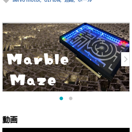
sell
servo motor,
UIFlow,
迷路,
ボール
arrow_forward_ios
動画