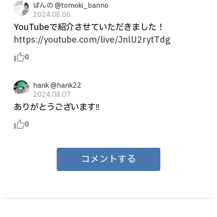
ばんの @tomoki_banno
2024.08.06
YouTubeで紹介させていただきました！
https://youtube.com/live/JnlU2rytTdg
thumb_up_alt
0
hank @hank22
2024.08.07
ありがとうございます‼︎
thumb_up_alt
0
コメントする