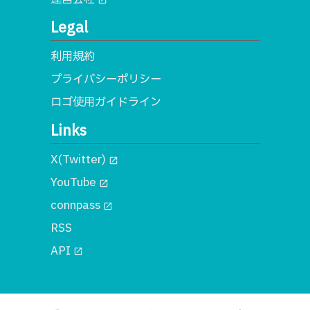
Legal
利用規約
プライバシーポリシー
ロゴ使用ガイドライン
Links
X(Twitter)
open_in_new
YouTube
open_in_new
connpass
open_in_new
RSS
API
open_in_new
© 2018 一般社団法人MA