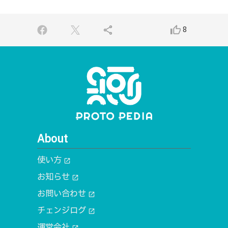
share
thumb_up_alt
8
About
使い方
open_in_new
お知らせ
open_in_new
お問い合わせ
open_in_new
チェンジログ
open_in_new
運営会社
open_in_new