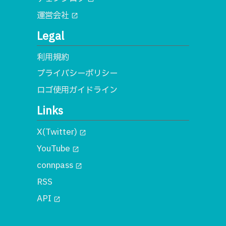
運営会社
open_in_new
Legal
利用規約
プライバシーポリシー
ロゴ使用ガイドライン
Links
X(Twitter)
open_in_new
YouTube
open_in_new
connpass
open_in_new
RSS
API
open_in_new