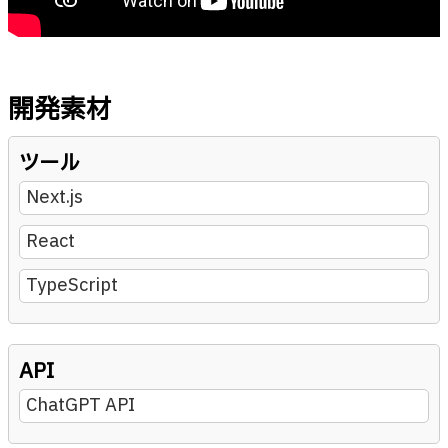
開発素材
ツール
Next.js
React
TypeScript
API
ChatGPT API