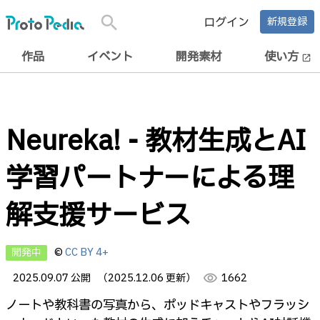
search
ログイン
新規登録
作品
イベント
開発素材
使い方
open_in_new
Neureka! - 教材生成とAI
学習パートナーによる理
解支援サービス
開発中
©
CC BY 4+
2025.09.07 公開
（2025.12.06 更新）
visibility
1662
ノートや教科書の写真から、ポッドキャストやフラッシ