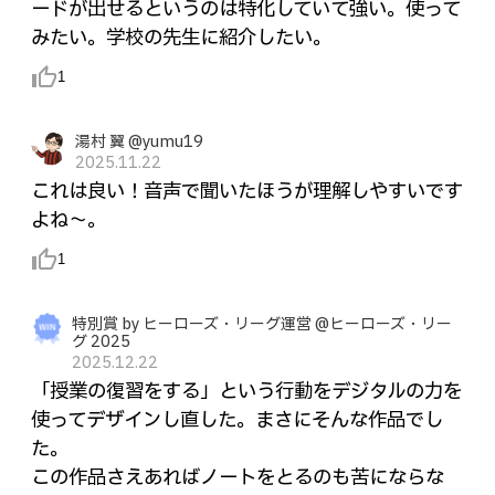
ードが出せるというのは特化していて強い。使って
みたい。学校の先生に紹介したい。
thumb_up_alt
1
湯村 翼 @yumu19
2025.11.22
これは良い！音声で聞いたほうが理解しやすいです
よね〜。
thumb_up_alt
1
特別賞 by ヒーローズ・リーグ運営 @ヒーローズ・リー
グ 2025
2025.12.22
「授業の復習をする」という行動をデジタルの力を
使ってデザインし直した。まさにそんな作品でし
た。
この作品さえあればノートをとるのも苦にならな