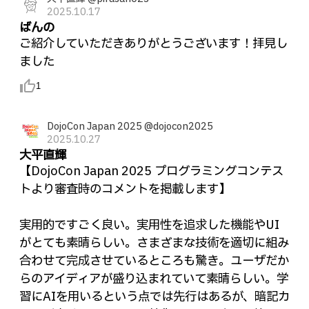
2025.10.17
ばんの
ご紹介していただきありがとうございます！拝見し
ました
thumb_up_alt
1
DojoCon Japan 2025 @dojocon2025
2025.10.27
大平直輝
【DojoCon Japan 2025 プログラミングコンテス
トより審査時のコメントを掲載します】
実用的ですごく良い。実用性を追求した機能やUI
がとても素晴らしい。さまざまな技術を適切に組み
合わせて完成させているところも驚き。ユーザだか
らのアイディアが盛り込まれていて素晴らしい。学
習にAIを用いるという点では先行はあるが、暗記カ