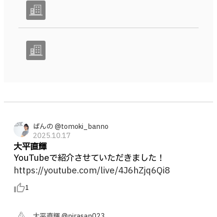
ばんの @tomoki_banno
2025.10.17
大平直輝
YouTubeで紹介させていただきました！
https://youtube.com/live/4J6hZjq6Qi8
thumb_up_alt
1
大平直輝 @pirasan023