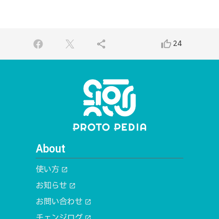
share
thumb_up_alt
24
About
使い方
open_in_new
お知らせ
open_in_new
お問い合わせ
open_in_new
チェンジログ
open_in_new