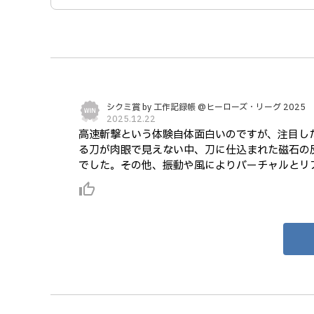
シクミ賞 by 工作記録帳 @ヒーローズ・リーグ 2025
2025.12.22
高速斬撃という体験自体面白いのですが、注目し
る刀が肉眼で見えない中、刀に仕込まれた磁石の
でした。その他、振動や風によりバーチャルとリ
thumb_up_alt