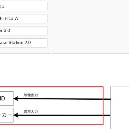
 3
Pi Pico W
r 3.0
se Station 2.0