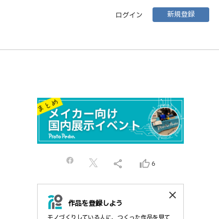
新規登録
ログイン
share
thumb_up_alt
6
close
作品を登録しよう
モノづくりしている人に、つくった作品を見て