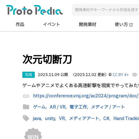
作品
イベント
開発素材
使い方
open_in_new
次元切断刀
完成
2025.11.09 公開
（2025.12.02 更新）
©
CC BY 4+
visibility
ゲームやアニメでよくある高速斬撃を現実でやってみた
link
https://conference.vrsj.org/ac2024/program/doc
folder
ゲーム,
AR / VR,
電子工作,
メディア / アート
sell
java,
unity,
VR,
メディアアート,
C#,
Hand Tracki