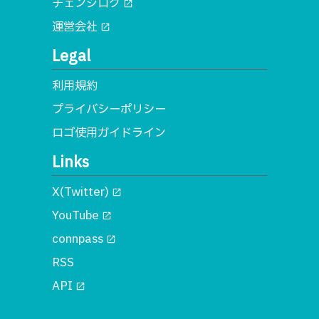
チェンジログ
open_in_new
運営会社
open_in_new
Legal
利用規約
プライバシーポリシー
ロゴ使用ガイドライン
Links
X(Twitter)
open_in_new
YouTube
open_in_new
connpass
open_in_new
RSS
API
open_in_new