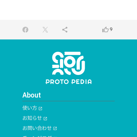
share
thumb_up_alt
9
About
使い方
open_in_new
お知らせ
open_in_new
お問い合わせ
open_in_new