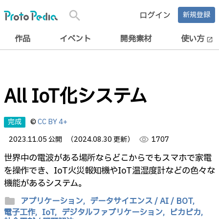
search
ログイン
新規登録
作品
イベント
開発素材
使い方
open_in_new
All IoT化システム
完成
©
CC BY 4+
2023.11.05 公開
（2024.08.30 更新）
visibility
1707
世界中の電波がある場所ならどこからでもスマホで家電
を操作でき、IoT火災報知機やIoT温湿度計などの色々な
機能があるシステム。
folder
アプリケーション,
データサイエンス / AI / BOT,
電子工作,
IoT,
デジタルファブリケーション,
ピカピカ,