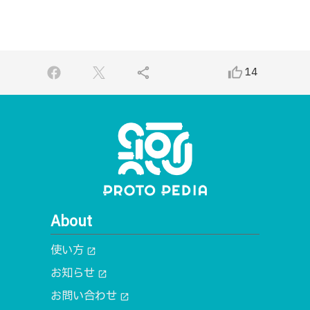
share
thumb_up_alt
14
About
使い方
open_in_new
お知らせ
open_in_new
お問い合わせ
open_in_new