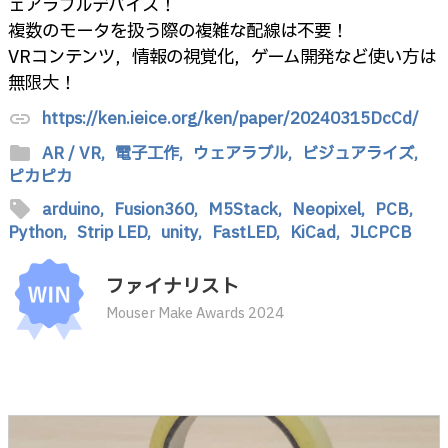
ェアラブルデバイス！
複数のモータを扱う際の複雑な配線は不要！
VRコンテンツ，情報の視覚化，ゲーム開発など使い方は
無限大！
https://ken.ieice.org/ken/paper/20240315DcCd/
link
folder
AR / VR,
電子工作,
ウェアラブル,
ビジュアライズ,
ピカピカ
sell
arduino,
Fusion360,
M5Stack,
Neopixel,
PCB,
Python,
Strip LED,
unity,
FastLED,
KiCad,
JLCPCB
ファイナリスト
Mouser Make Awards 2024