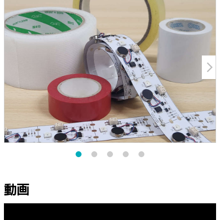
arrow_forward_ios
動画