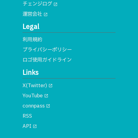
チェンジログ
open_in_new
運営会社
open_in_new
Legal
利用規約
プライバシーポリシー
ロゴ使用ガイドライン
Links
X(Twitter)
open_in_new
YouTube
open_in_new
connpass
open_in_new
RSS
API
open_in_new