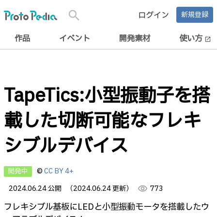
search
ログイン
新規登録
作品
イベント
開発素材
使い方
open_in_new
TapeTics:小型振動子を搭
載した切断可能なフレキ
シブルデバイス
開発中
©
CC BY 4+
2024.06.24 公開
（2024.06.24 更新）
visibility
773
フレキシブル基板にLEDと小型振動モータを搭載したウ