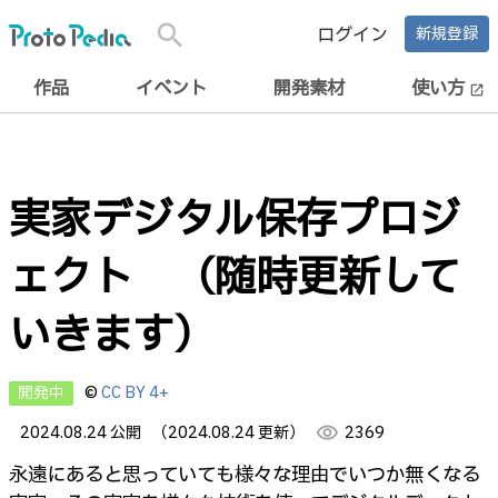
search
ログイン
新規登録
作品
イベント
開発素材
使い方
open_in_new
実家デジタル保存プロジ
ェクト （随時更新して
いきます）
開発中
©
CC BY 4+
2024.08.24 公開
（2024.08.24 更新）
visibility
2369
永遠にあると思っていても様々な理由でいつか無くなる