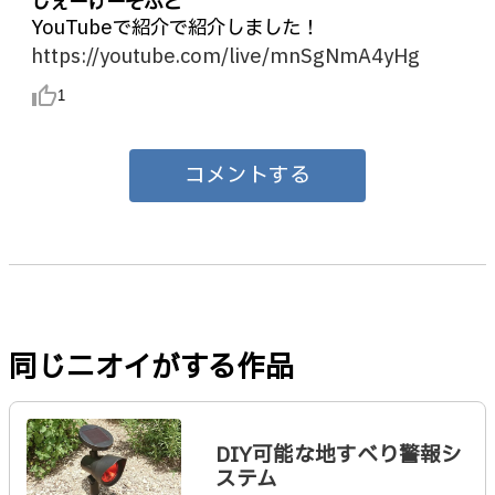
じぇーけーそふと
YouTubeで紹介で紹介しました！
https://youtube.com/live/mnSgNmA4yHg
thumb_up_alt
1
コメントする
同じニオイがする作品
DIY可能な地すべり警報シ
ステム