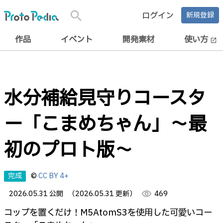
search
ログイン
新規登録
作品
イベント
開発素材
使い方
open_in_new
水分補給見守りコースタ
ー「こまめちゃん」〜最
初のプロト版〜
完成
©
CC BY 4+
2026.05.31 公開
（2026.05.31 更新）
visibility
469
コップを置くだけ！M5AtomS3を使用した可愛いコー