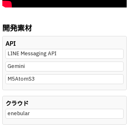
開発素材
API
LINE Messaging API
Gemini
M5AtomS3
クラウド
enebular