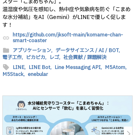
スター「こまめちゃん」。
温湿度や気圧を感知し、熱中症や気象病を防ぐ「こまめ
な水分補給」をAI（Gemini）がLINEで優しく促しま
す！
https://github.com/jksoft-main/komame-chan-
link
smart-coaster
folder
アプリケーション,
データサイエンス / AI / BOT,
電子工作,
ピカピカ,
レゴ,
社会貢献 / 課題解決
sell
LINE,
LINE Bot,
Line Messaging API,
M5Atom,
M5Stack,
enebular
arrow_forward_ios