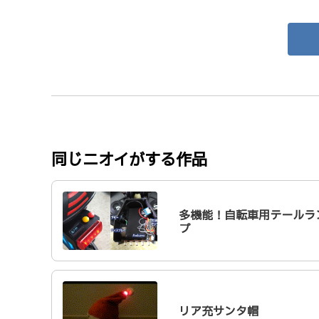
同じニオイがする作品
多機能！自転車用テールラ
プ
リア充サンタ帽