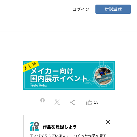
新規登録
ログイン
share
thumb_up_alt
15
close
作品を登録しよう
モノづくりしている人に、つくった作品を見て