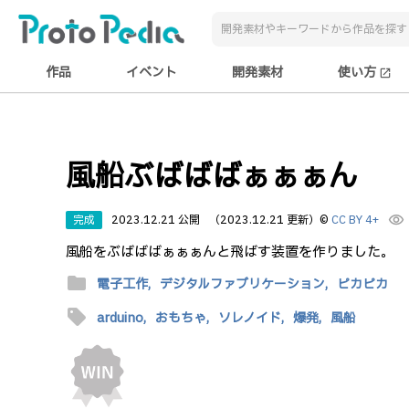
作品
イベント
開発素材
使い方
open_in_new
風船ぶばばばぁぁぁん
完成
2023.12.21 公開
（2023.12.21 更新）
©
CC BY 4+
visibility
風船をぶばばばぁぁぁんと飛ばす装置を作りました。
folder
電子工作,
デジタルファブリケーション,
ピカピカ
sell
arduino,
おもちゃ,
ソレノイド,
爆発,
風船