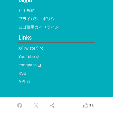
Legal
利用規約
プライバシーポリシー
ロゴ使用ガイドライン
Links
X(Twitter)
open_in_new
YouTube
open_in_new
connpass
open_in_new
RSS
API
open_in_new
© 2018 一般社団法人MA
share
thumb_up_alt
11