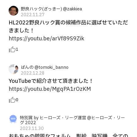
野良ハック(ざっきー) @zakkiea
2022.11.27
HL2022野良ハック賞の候補作品に選ばせていただ
きました！
https://youtu.be/arVf89S9Zik
thumb_up_alt
1
ばんの @tomoki_banno
2022.12.28
YouTubeで紹介させて頂きました！
https://youtu.be/MgqPA1rOzKM
thumb_up_alt
0
特別賞 by ヒーローズ・リーグ運営 @ヒーローズ・リー
グ 2022
2023.11.30
おもちゃの銃風なフォルム、影絵、映写機、全ての