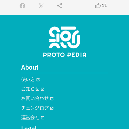
share
thumb_up_alt
11
About
使い方
open_in_new
お知らせ
open_in_new
お問い合わせ
open_in_new
チェンジログ
open_in_new
運営会社
open_in_new