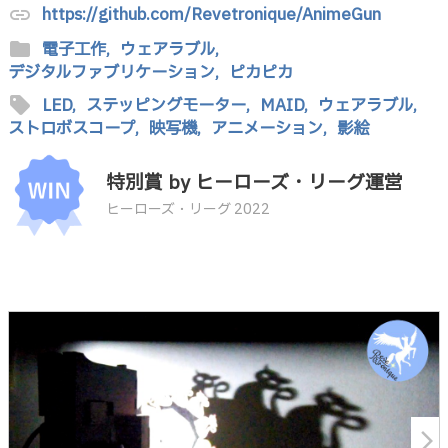
https://github.com/Revetronique/AnimeGun
link
folder
電子工作,
ウェアラブル,
デジタルファブリケーション,
ピカピカ
sell
LED,
ステッピングモーター,
MAID,
ウェアラブル,
ストロボスコープ,
映写機,
アニメーション,
影絵
特別賞 by ヒーローズ・リーグ運営
ヒーローズ・リーグ 2022
arrow_forward_ios