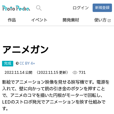
search
ログイン
新規登録
作品
イベント
開発素材
使い方
open_in_new
アニメガン
完成
©
CC BY 4+
2022.11.14 公開
（2022.11.15 更新）
visibility
731
影絵でアニメーション映像を見せる映写機です。電源を
入れて、壁に向かって銃の引き金のボタンを押すこと
で、アニメのコマを描いた円板がモーターで回転し、
LEDのストロボ発光でアニメーションを映す仕組みで
す。