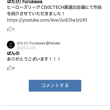
はたけ/ Furukawa
ヒーローズリーグ CIVICTECH賞選出会議にて作品
を紹介させていただきました！
https://youtube.com/live/GnElSeIzURI
thumb_up_alt
1
はたけ/ Furukawa @hatake
2025.12.03
ばんの
ありがとうございます！！！
thumb_up_alt
0
コメントする