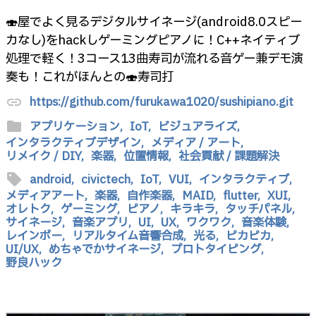
🍣屋でよく見るデジタルサイネージ(android8.0スピー
カなし)をhackしゲーミングピアノに！C++ネイティブ
処理で軽く！3コース13曲寿司が流れる音ゲー兼デモ演
奏も！これがほんとの🍣寿司打
https://github.com/furukawa1020/sushipiano.git
link
folder
アプリケーション,
IoT,
ビジュアライズ,
インタラクティブデザイン,
メディア / アート,
リメイク / DIY,
楽器,
位置情報,
社会貢献 / 課題解決
sell
android,
civictech,
IoT,
VUI,
インタラクティブ,
メディアアート,
楽器,
自作楽器,
MAID,
flutter,
XUI,
オレトク,
ゲーミング,
ピアノ,
キラキラ,
タッチパネル,
サイネージ,
音楽アプリ,
UI,
UX,
ワクワク,
音楽体験,
レインボー,
リアルタイム音響合成,
光る,
ピカピカ,
UI/UX,
めちゃでかサイネージ,
プロトタイピング,
野良ハック