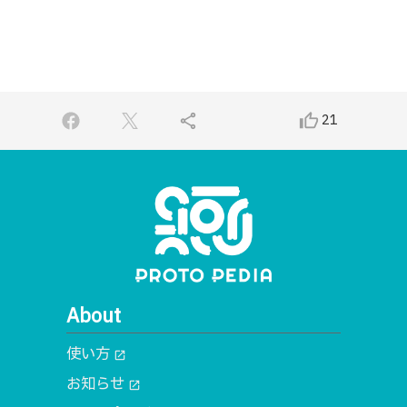
share
thumb_up_alt
21
About
使い方
open_in_new
お知らせ
open_in_new