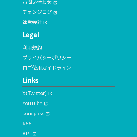
お問い合わせ
open_in_new
チェンジログ
open_in_new
運営会社
open_in_new
Legal
利用規約
プライバシーポリシー
ロゴ使用ガイドライン
Links
X(Twitter)
open_in_new
YouTube
open_in_new
connpass
open_in_new
RSS
API
open_in_new