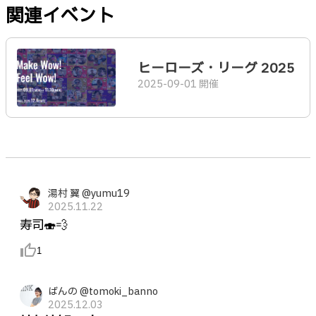
関連イベント
ヒーローズ・リーグ 2025
2025-09-01 開催
湯村 翼 @yumu19
2025.11.22
寿司🍣💨
thumb_up_alt
1
ばんの @tomoki_banno
2025.12.03