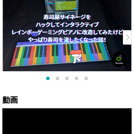
arrow_forward_ios
動画