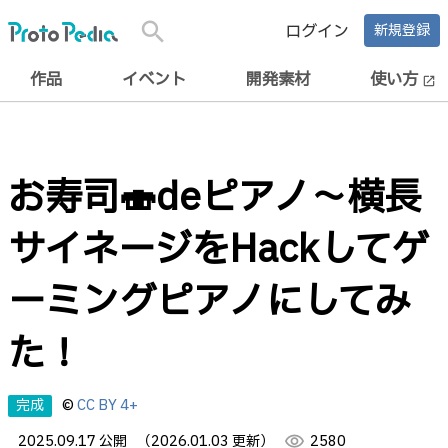
search
ログイン
新規登録
作品
イベント
開発素材
使い方
open_in_new
お寿司🍣deピアノ〜横長
サイネージをHackしてゲ
ーミングピアノにしてみ
た！
完成
©
CC BY 4+
2025.09.17 公開
（2026.01.03 更新）
visibility
2580